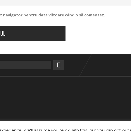
est navigator pentru data viitoare când o să comentez.
xperience. We'll assume you're ok with this, but you can opt-out 