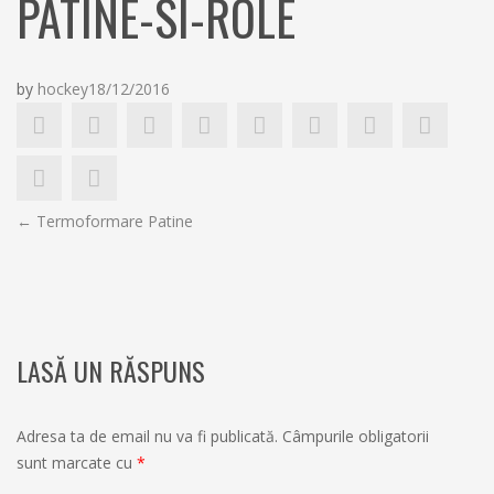
PATINE-SI-ROLE
h
by
hockey
18/12/2016
NAVIGARE
←
Termoformare Patine
ÎN
ARTICOLE
LASĂ UN RĂSPUNS
Adresa ta de email nu va fi publicată.
Câmpurile obligatorii
sunt marcate cu
*