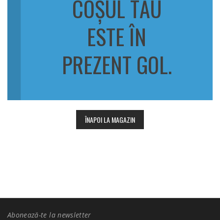
COȘUL TĂU
h
ESTE ÎN
PREZENT GOL.
ÎNAPOI LA MAGAZIN
Abonează-te la newsletter